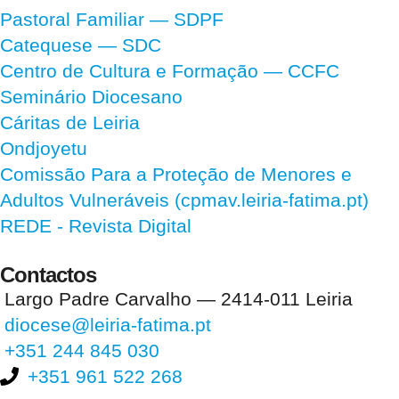
Pastoral Familiar — SDPF
Catequese — SDC
Centro de Cultura e Formação — CCFC
Seminário Diocesano
Cáritas de Leiria
Ondjoyetu
Comissão Para a Proteção de Menores e
Adultos Vulneráveis (cpmav.leiria-fatima.pt)
REDE - Revista Digital
Contactos
Largo Padre Carvalho — 2414-011 Leiria
diocese@leiria-fatima.pt
+351 244 845 030
+351 961 522 268
Nos últimos 30 dias tivemos 397.347 visitas que abriram 593.598