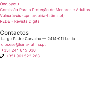
Ondjoyetu
Comissão Para a Proteção de Menores e Adultos
Vulneráveis (cpmav.leiria-fatima.pt)
REDE - Revista Digital
Contactos
Largo Padre Carvalho — 2414-011 Leiria
diocese@leiria-fatima.pt
+351 244 845 030
+351 961 522 268
Nos últimos 30 dias tivemos 397.928 visitas que abriram 596.947
páginas.