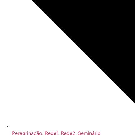
Peregrinação
,
Rede1
,
Rede2
,
Seminário