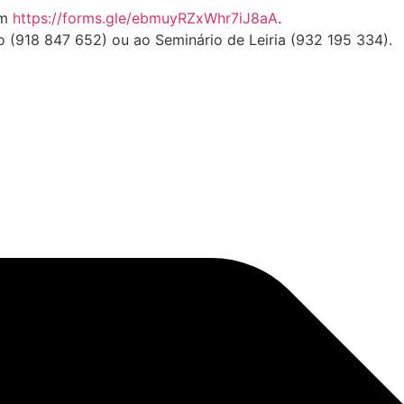
em
https://forms.gle/ebmuyRZxWhr7iJ8aA
.
o (918 847 652) ou ao Seminário de Leiria (932 195 334).