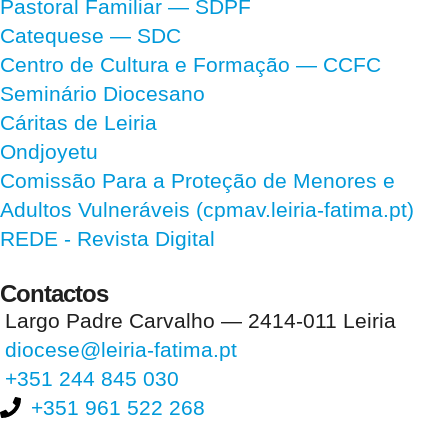
Pastoral Familiar — SDPF
Catequese — SDC
Centro de Cultura e Formação — CCFC
Seminário Diocesano
Cáritas de Leiria
Ondjoyetu
Comissão Para a Proteção de Menores e
Adultos Vulneráveis (cpmav.leiria-fatima.pt)
REDE - Revista Digital
Contactos
Largo Padre Carvalho — 2414-011 Leiria
diocese@leiria-fatima.pt
+351 244 845 030
+351 961 522 268
Nos últimos 30 dias tivemos 395.572 visitas que abriram 593.730
páginas.