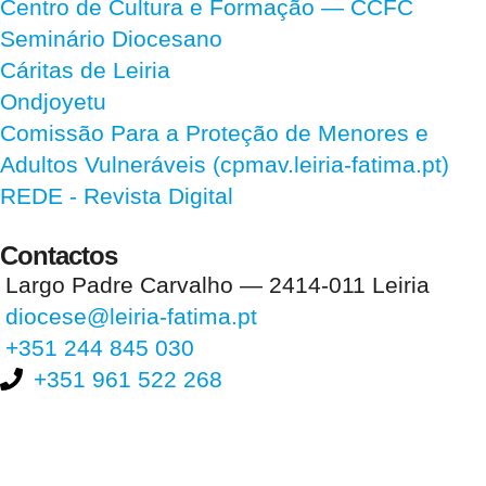
Centro de Cultura e Formação — CCFC
Seminário Diocesano
Cáritas de Leiria
Ondjoyetu
Comissão Para a Proteção de Menores e
Adultos Vulneráveis (cpmav.leiria-fatima.pt)
REDE - Revista Digital
Contactos
Largo Padre Carvalho — 2414-011 Leiria
diocese@leiria-fatima.pt
+351 244 845 030
+351 961 522 268
Nos últimos 30 dias tivemos 404.176 visitas que abriram 605.625
páginas.