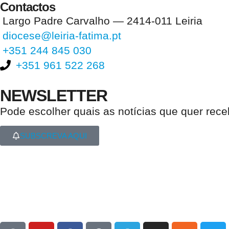
Contactos
Largo Padre Carvalho — 2414-011 Leiria
diocese@leiria-fatima.pt
+351 244 845 030
+351 961 522 268
NEWSLETTER
Pode escolher quais as notícias que quer rec
SUBSCREVA AQUI
Nos últimos 30 dias tivemos 396.266 visitas que abriram 590.085 pági