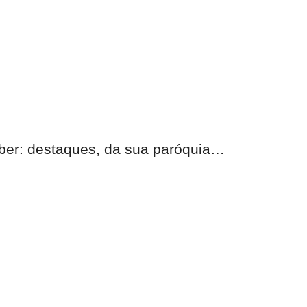
eber: destaques, da sua paróquia…
nas.