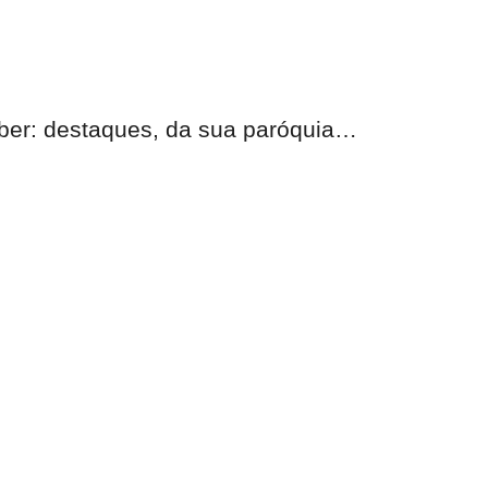
eber:
destaques, da sua paróquia
…