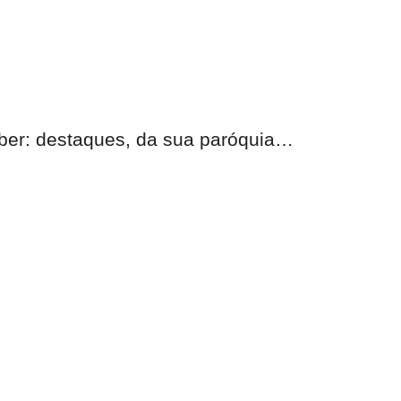
eber: destaques, da sua paróquia…
nas.