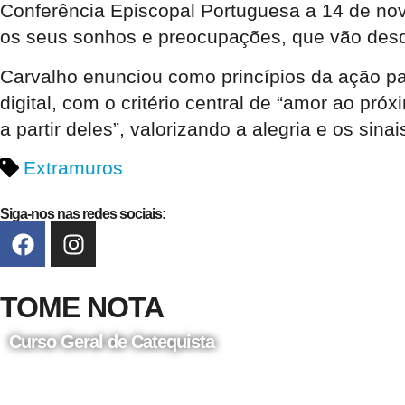
Conferência Episcopal Portuguesa a 14 de no
os seus sonhos e preocupações, que vão des
Carvalho enunciou como princípios da ação past
digital, com o critério central de “amor ao pró
a partir deles”, valorizando a alegria e os sina
Extramuros
Siga-nos nas redes sociais:
TOME NOTA
Curso Geral de Catequista
24 de Agosto