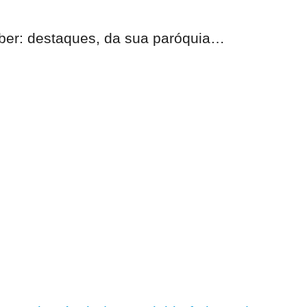
eber:
destaques, da sua paróquia
…