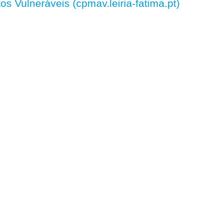
 Vulneráveis (cpmav.leiria-fatima.pt)