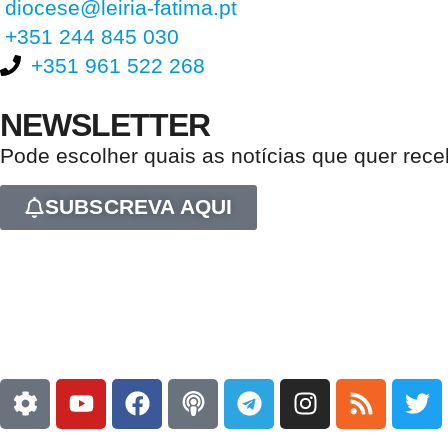
diocese@leiria-fatima.pt
+351 244 845 030
+351 961 522 268
NEWSLETTER
Pode escolher quais as notícias que quer rec
SUBSCREVA AQUI
Nos últimos 30 dias tivemos 403.423 visitas que abriram 604.505 pági