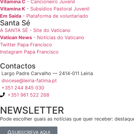
Vitamina C
- Cancioneiro Juvenil
Vitamina K
- Subsídios Pastoral Juvenil
Em Saída
- Plataforma de voluntariado
Santa Sé
A SANTA SÉ - Site do Vaticano
Vatican News
- Notícias do Vaticano
Twitter Papa Francisco
Instagram Papa Francisco
Contactos
Largo Padre Carvalho — 2414-011 Leiria
diocese@leiria-fatima.pt
+351 244 845 030
+351 961 522 268
NEWSLETTER
Pode escolher quais as notícias que quer receber: destaqu
SUBSCREVA AQUI