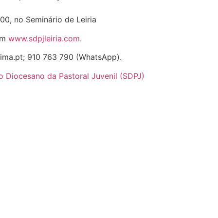
0, no Seminário de Leiria
em
www.sdpjleiria.com
.
tima.pt; 910 763 790 (WhatsApp).
o Diocesano da Pastoral Juvenil (SDPJ)