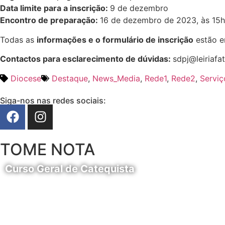
Data limite para a inscrição:
9 de dezembro
Encontro de preparação:
16 de dezembro de 2023, às 15h0
Todas as
informações e o formulário de inscrição
estão 
Contactos para esclarecimento de dúvidas:
sdpj@leiriafa
Diocese
Destaque
,
News_Media
,
Rede1
,
Rede2
,
Serviç
Siga-nos nas redes sociais:
TOME NOTA
Curso Geral de Catequista
24 de Agosto