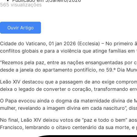
Publicado em
5/Janeiro/2026
565 visualizações
Ouvir Artigo
Cidade do Vaticano, 01 jan 2026 (Ecclesia) – No primeiro 
conflitos globais e para a violência que atinge famílias e
“Rezemos pela paz, entre as nações ensanguentadas por conf
desde a janela do apartamento pontifício, no 59.º Dia Mun
Leão XIV destacou que a passagem de ano exige compromi
deixa o legado de converter o coração, transformando er
O Papa evocou ainda o dogma da maternidade divina de M
mulher, revelando a imagem divina em cada nascituro”, di
No final, Leão XIV deixou votos de “paz e todo o bem” aos
Francisco, lembrando o oitavo centenário da sua morte, e