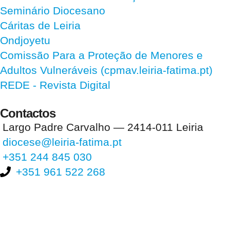
Seminário Diocesano
Cáritas de Leiria
Ondjoyetu
Comissão Para a Proteção de Menores e
Adultos Vulneráveis (cpmav.leiria-fatima.pt)
REDE - Revista Digital
Contactos
Largo Padre Carvalho — 2414-011 Leiria
diocese@leiria-fatima.pt
+351 244 845 030
+351 961 522 268
Nos últimos 30 dias tivemos 397.530 visitas que abriram 593.824
páginas.