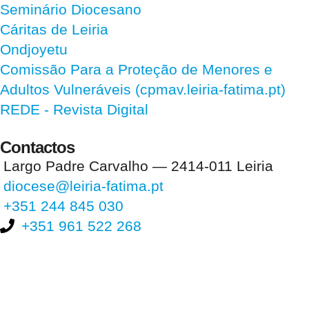
Seminário Diocesano
Cáritas de Leiria
Ondjoyetu
Comissão Para a Proteção de Menores e
Adultos Vulneráveis (cpmav.leiria-fatima.pt)
REDE - Revista Digital
Contactos
Largo Padre Carvalho — 2414-011 Leiria
diocese@leiria-fatima.pt
+351 244 845 030
+351 961 522 268
Nos últimos 30 dias tivemos 391.719 visitas que abriram 588.710
páginas.