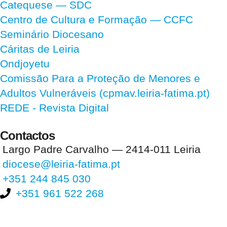
Catequese — SDC
Centro de Cultura e Formação — CCFC
Seminário Diocesano
Cáritas de Leiria
Ondjoyetu
Comissão Para a Proteção de Menores e
Adultos Vulneráveis (cpmav.leiria-fatima.pt)
REDE - Revista Digital
Contactos
Largo Padre Carvalho — 2414-011 Leiria
diocese@leiria-fatima.pt
+351 244 845 030
+351 961 522 268
Nos últimos 30 dias tivemos 396.141 visitas que abriram 584.568
páginas.