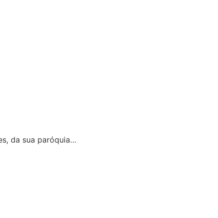
es, da sua paróquia…
áginas.