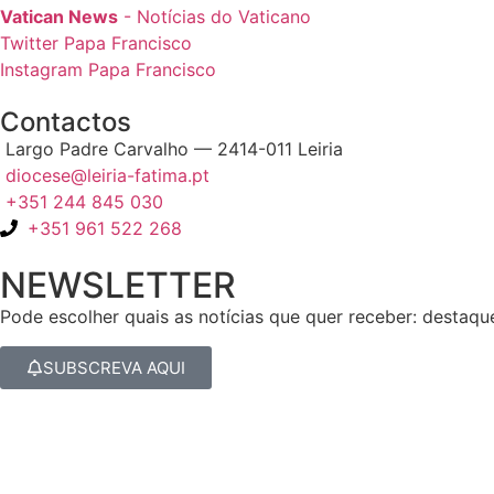
Vatican News
- Notícias do Vaticano
Twitter Papa Francisco
Instagram Papa Francisco
Contactos
Largo Padre Carvalho — 2414-011 Leiria
diocese@leiria-fatima.pt
+351 244 845 030
+351 961 522 268
NEWSLETTER
Pode escolher quais as notícias que quer receber: destaqu
SUBSCREVA AQUI
Nos últimos 30 dias tivemos 401.093 visitas que abriram 598.529 p