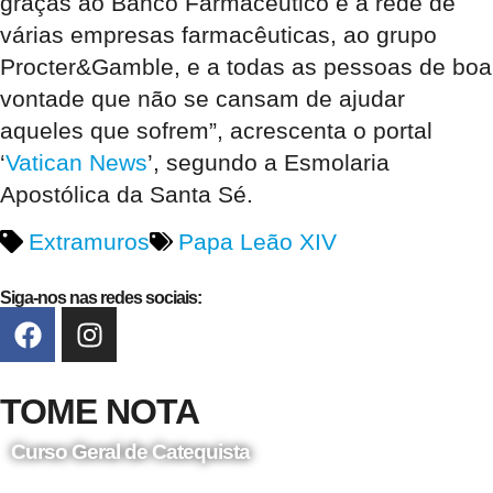
graças ao Banco Farmacêutico e à rede de
várias empresas farmacêuticas, ao grupo
Procter&Gamble, e a todas as pessoas de boa
vontade que não se cansam de ajudar
aqueles que sofrem”, acrescenta o portal
‘
Vatican News
’, segundo a Esmolaria
Apostólica da Santa Sé.
Extramuros
Papa Leão XIV
Siga-nos nas redes sociais:
TOME NOTA
Curso Geral de Catequista
24 de Agosto