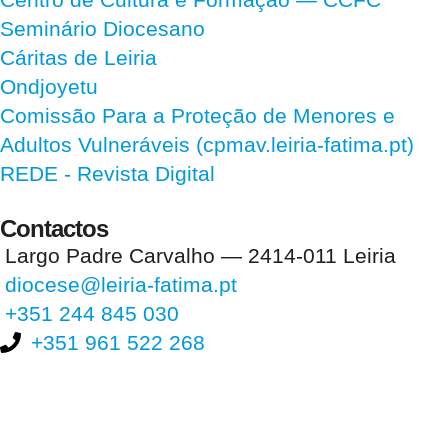
Seminário Diocesano
Cáritas de Leiria
Ondjoyetu
Comissão Para a Proteção de Menores e
Adultos Vulneráveis (cpmav.leiria-fatima.pt)
REDE - Revista Digital
Contactos
Largo Padre Carvalho — 2414-011 Leiria
diocese@leiria-fatima.pt
+351 244 845 030
+351 961 522 268
Nos últimos 30 dias tivemos 402.373 visitas que abriram 603.018
páginas.