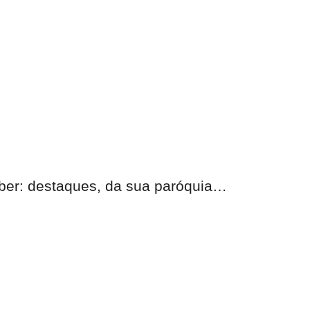
eber:
destaques, da sua paróquia
…