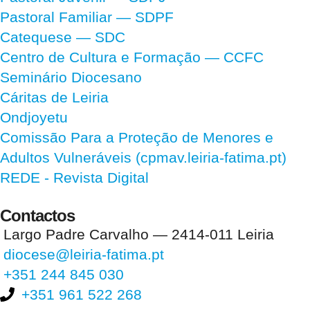
Pastoral Familiar — SDPF
Catequese — SDC
Centro de Cultura e Formação — CCFC
Seminário Diocesano
Cáritas de Leiria
Ondjoyetu
Comissão Para a Proteção de Menores e
Adultos Vulneráveis (cpmav.leiria-fatima.pt)
REDE - Revista Digital
Contactos
Largo Padre Carvalho — 2414-011 Leiria
diocese@leiria-fatima.pt
+351 244 845 030
+351 961 522 268
Nos últimos 30 dias tivemos 394.665 visitas que abriram 588.115