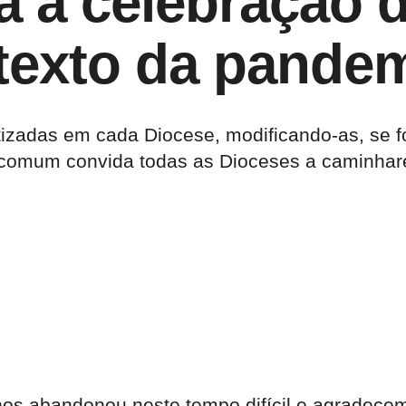
 a celebração d
ntexto da pande
izadas em cada Diocese, modificando-as, se fo
omum convida todas as Dioceses a caminhare
os abandonou neste tempo difícil e agradece