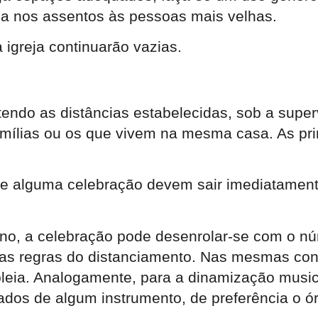
cia nos assentos às pessoas mais velhas.
 igreja continuarão vazias.
ntendo as distâncias estabelecidas, sob a su
 famílias ou os que vivem na mesma casa. As p
ante alguma celebração devem sair imediatame
ono, a celebração pode desenrolar-se com o n
m as regras do distanciamento. Nas mesmas co
bleia. Analogamente, para a dinamização musi
os de algum instrumento, de preferência o ó