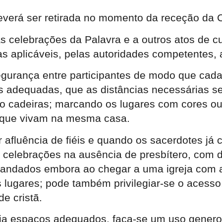
 deverá ser retirada no momento da receção da
s celebrações da Palavra e a outros atos de cu
as aplicáveis, pelas autoridades competentes,
egurança entre participantes de modo que cada 
s adequadas, que as distâncias necessárias se
do cadeiras; marcando os lugares com cores ou 
u que vivam na mesma casa.
r afluência de fiéis e quando os sacerdotes j
 celebrações na ausência de presbítero, com 
 mandados embora ao chegar a uma igreja com a
 lugares; pode também privilegiar-se o acesso,
e cristã.
ja espaços adequados, faça-se um uso generoso