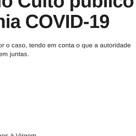
o Culto público
mia COVID-19
r o caso, tendo em conta o que a autoridade
m juntas.
mos à Virgem