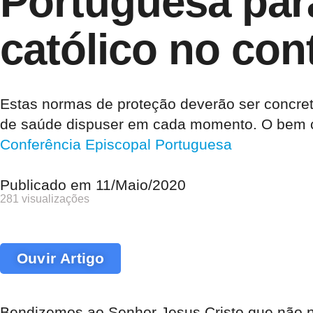
Portuguesa para
católico no co
Estas normas de proteção deverão ser concret
de saúde dispuser em cada momento. O bem c
Conferência Episcopal Portuguesa
Publicado em
11/Maio/2020
281 visualizações
Ouvir Artigo
Bendizemos ao Senhor Jesus Cristo que não n