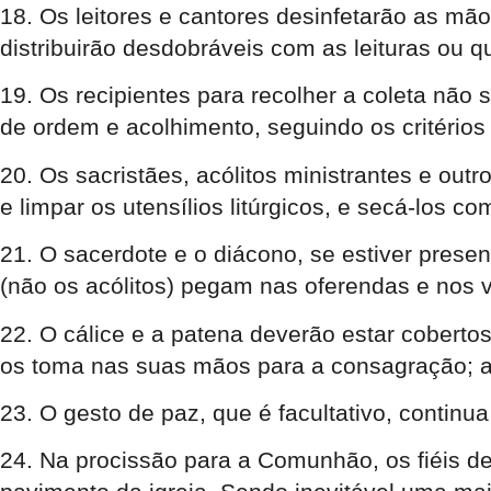
18. Os leitores e cantores desinfetarão as mã
distribuirão desdobráveis com as leituras ou q
19. Os recipientes para recolher a coleta não
de ordem e acolhimento, seguindo os critério
20. Os sacristães, acólitos ministrantes e ou
e limpar os utensílios litúrgicos, e secá-los co
21. O sacerdote e o diácono, se estiver pres
(não os acólitos) pegam nas oferendas e nos 
22. O cálice e a patena deverão estar coberto
os toma nas suas mãos para a consagração; a
23. O gesto de paz, que é facultativo, continu
24. Na procissão para a Comunhão, os fiéis de