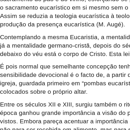
o sacramento eucarístico em si mesmo sem o re
Assim se reduzia a teologia eucarística à teol
produção da presença eucarística (M. Augé).
Contemplando a mesma Eucaristia, a mentalidad
já a mentalidade germano-cristã, depois do sé
debaixo do véu está o corpo de Cristo. Esta lei
É pois normal que semelhante concepção tenha
sensibilidade devocional é o facto de, a parti
igreja, guardada primeiro em “pombas eucarís
colocados sobre o próprio altar.
Entre os séculos XII e XIII, surgiu também o r
época ganhou grande importância a visão do 
vistos. Embora pareça acentuar a importância 
não para ser recebida em alimento, mas para s