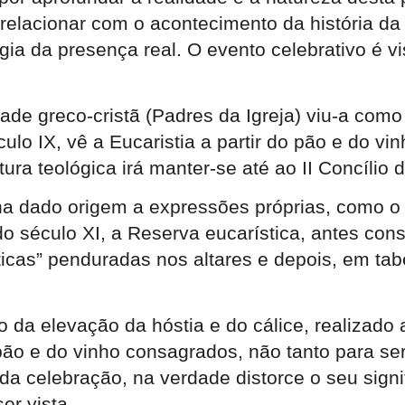
lacionar com o acontecimento da história da sa
ogia da presença real. O evento celebrativo é 
e greco-cristã (Padres da Igreja) viu-a como 
culo IX, vê a Eucaristia a partir do pão e do 
tura teológica irá manter-se até ao II Concílio
 dado origem a expressões próprias, como o cu
r do século XI, a Reserva eucarística, antes co
ticas” penduradas nos altares e depois, em ta
ito da elevação da hóstia e do cálice, realiza
pão e do vinho consagrados, não tanto para 
da celebração, na verdade distorce o seu signi
er vista.