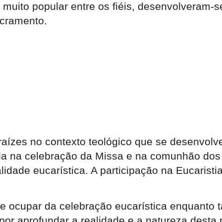
u muito popular entre os fiéis, desenvolveram-
acramento.
 raízes no contexto teológico que se desenvolv
ada na celebração da Missa e na comunhão dos f
idade eucarística. A participação na Eucaristi
se ocupar da celebração eucarística enquanto t
por aprofundar a realidade e a natureza dest