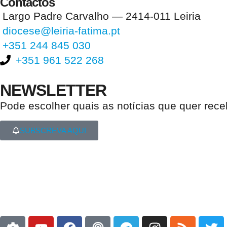
Contactos
Largo Padre Carvalho — 2414-011 Leiria
diocese@leiria-fatima.pt
+351 244 845 030
+351 961 522 268
NEWSLETTER
Pode escolher quais as notícias que quer rec
SUBSCREVA AQUI
Nos últimos 30 dias tivemos 394.001 visitas que abriram 587.183 pági