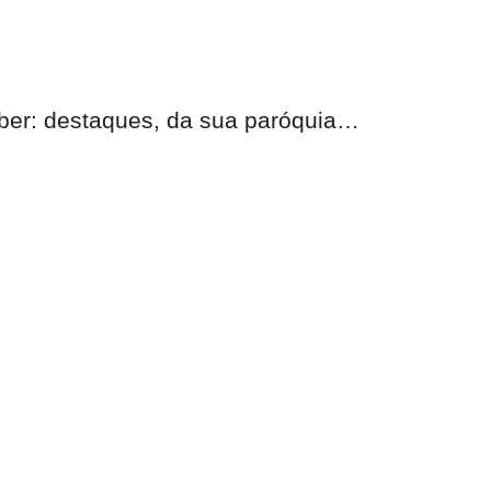
eber:
destaques, da sua paróquia
…