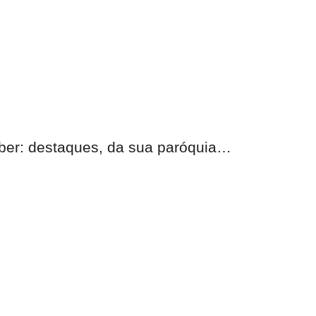
eber: destaques, da sua paróquia…
nas.