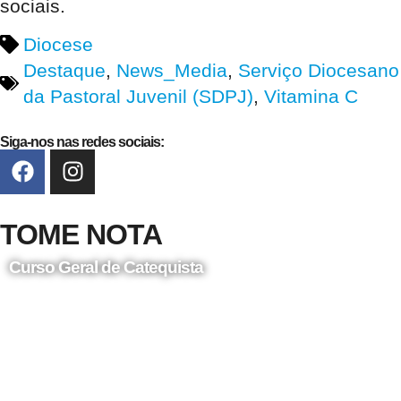
sociais.
Diocese
Destaque
,
News_Media
,
Serviço Diocesano
da Pastoral Juvenil (SDPJ)
,
Vitamina C
Siga-nos nas redes sociais:
TOME NOTA
Curso Geral de Catequista
24 de Agosto