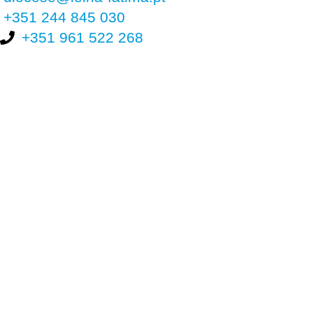
+351 244 845 030
+351 961 522 268
Nos últimos 30 dias tivemos 403.945 visitas que abriram 605.288
páginas.