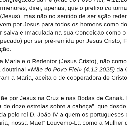
rmenores, direi, apenas, que o prefixo
co
torna
 (Jesus), mas não no sentido de ser ação rede
vem por Jesus para todos os homens como don
 salva e Imaculada na sua Conceição como o p
pecado) por ser pré-remida por Jesus Cristo, 
ção.
a Maria e o Redentor (Jesus Cristo), não com
 doutrinal
«Mãe do Povo Fiel» (4.12.2025)
da C
deram a Maria, aceita o de cooperadora de Cris
Mãe por Jesus na Cruz e nas Bodas de Canaá. E
a de doze estrelas sobre a cabeça”, que desd
ada pelo rei D. João IV a quem os portugueses
Maria, nossa Mãe!” Louvemo-La como a Mulher 