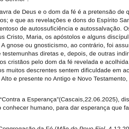
avra de Deus e o dom da fé é a pretensão de q
; e que as revelações e dons do Espírito Santo
entoso de autossuficiência e autossalvação. 
 Cristo, Maria, os apóstolos e alguns discípul
A gnose ou gnosticismo, ao contrário, foi ass
 testemunhas diretas e, depois, de outras indi
os cristãos pelo dom da fé revelada e acolhid
s muitos descrentes sentem dificuldade em ace
Alto e presente no Antigo e Novo Testamento, n
“Contra a Esperança”(Cascais,22.06.2025), disc
do conhecer humano, para dar esperança que fa
Congregação da Fé (
Mãe do Povo Fiel,
4.12.20