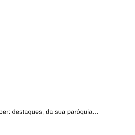
eber:
destaques, da sua paróquia
…