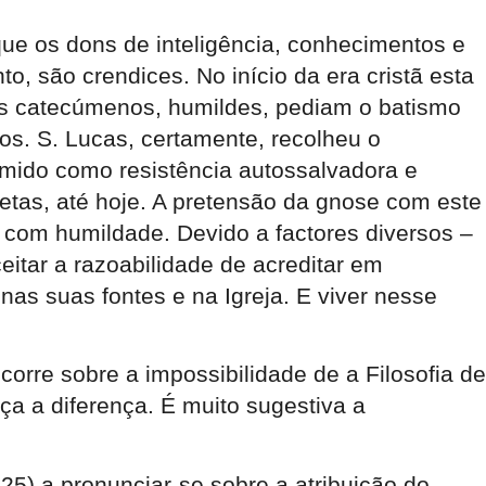
ue os dons de inteligência, conhecimentos e
, são crendices. No início da era cristã esta
Os catecúmenos, humildes, pediam o batismo
os. S. Lucas, certamente, recolheu o
umido como resistência autossalvadora e
retas, até hoje. A pretensão da gnose com este
a com humildade. Devido a factores diversos –
itar a razoabilidade de acreditar em
as suas fontes e na Igreja. E viver nesse
orre sobre a impossibilidade de a Filosofia de
ça a diferença. É muito sugestiva a
25) a pronunciar-se sobre a atribuição do