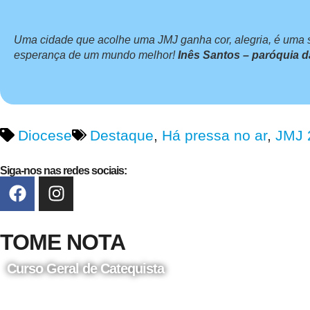
Uma cidade que acolhe uma JMJ ganha cor, alegria, é uma se
esperança de um mundo melhor!
Inês Santos – paróquia 
Diocese
Destaque
,
Há pressa no ar
,
JMJ 
Siga-nos nas redes sociais:
TOME NOTA
Curso Geral de Catequista
24 de Agosto