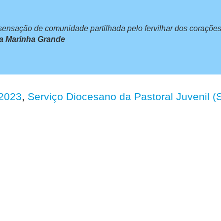
nsação de comunidade partilhada pelo fervilhar dos corações q
da Marinha Grande
2023
,
Serviço Diocesano da Pastoral Juvenil 