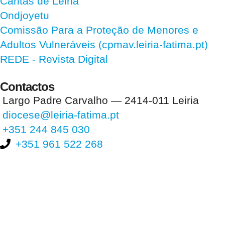
Cáritas de Leiria
Ondjoyetu
Comissão Para a Proteção de Menores e
Adultos Vulneráveis (cpmav.leiria-fatima.pt)
REDE - Revista Digital
Contactos
Largo Padre Carvalho — 2414-011 Leiria
diocese@leiria-fatima.pt
+351 244 845 030
+351 961 522 268
Nos últimos 30 dias tivemos 401.610 visitas que abriram 595.817
páginas.