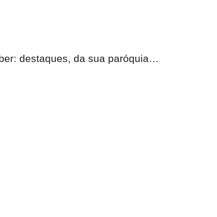
eber:
destaques, da sua paróquia
…