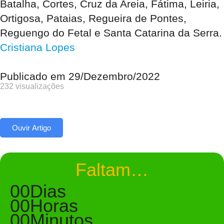
Batalha, Cortes, Cruz da Areia, Fátima, Leiria,
Ortigosa, Pataias, Regueira de Pontes,
Reguengo do Fetal e Santa Catarina da Serra.
Cristiana Lopes
Publicado em
29/Dezembro/2022
232 visualizações
Ouvir Artigo
Faltam…
00
Dias
00
Horas
00
Minutos