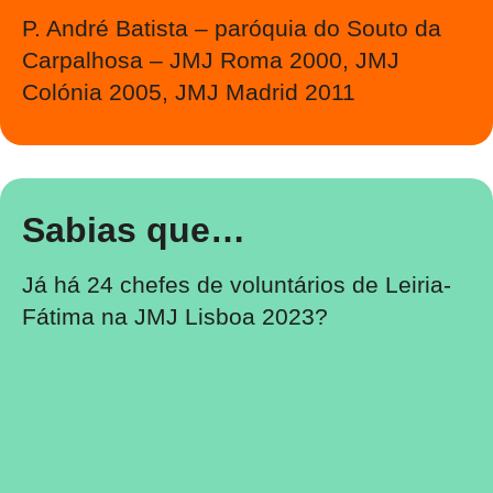
P. André Batista – paróquia do Souto da
Carpalhosa – JMJ Roma 2000, JMJ
Colónia 2005, JMJ Madrid 2011
Sabias que…
Já há 24 chefes de voluntários de Leiria-
Fátima na JMJ Lisboa 2023?