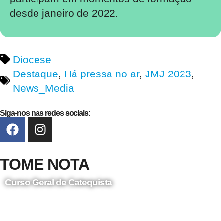
desde janeiro de 2022.
Diocese
Destaque
,
Há pressa no ar
,
JMJ 2023
,
News_Media
Siga-nos nas redes sociais:
TOME NOTA
Curso Geral de Catequista
24 de Agosto