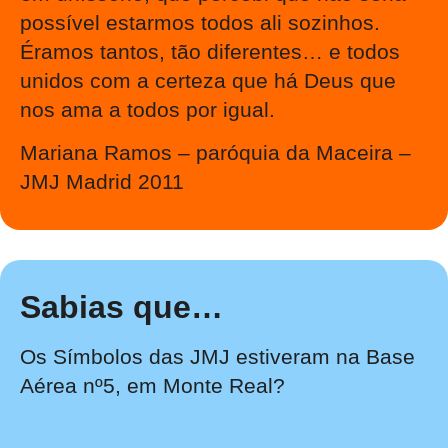
possível estarmos todos ali sozinhos.
Éramos tantos, tão diferentes… e todos
unidos com a certeza que há Deus que
nos ama a todos por igual.
Mariana Ramos – paróquia da Maceira –
JMJ Madrid 2011
Sabias que…
Os Símbolos das JMJ estiveram na Base
Aérea nº5, em Monte Real?