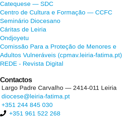
Catequese — SDC
Centro de Cultura e Formação — CCFC
Seminário Diocesano
Cáritas de Leiria
Ondjoyetu
Comissão Para a Proteção de Menores e
Adultos Vulneráveis (cpmav.leiria-fatima.pt)
REDE - Revista Digital
Contactos
Largo Padre Carvalho — 2414-011 Leiria
diocese@leiria-fatima.pt
+351 244 845 030
+351 961 522 268
Nos últimos 30 dias tivemos 396.164 visitas que abriram 584.591
páginas.