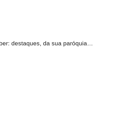
eber:
destaques, da sua paróquia
…