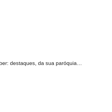
eber: destaques, da sua paróquia…
nas.