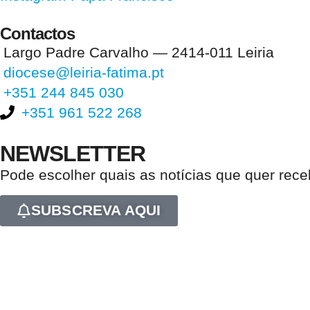
Contactos
Largo Padre Carvalho — 2414-011 Leiria
diocese@leiria-fatima.pt
+351 244 845 030
+351 961 522 268
NEWSLETTER
Pode escolher quais as notícias que quer rec
SUBSCREVA AQUI
Nos últimos 30 dias tivemos 405.251 visitas que abriram 607.115 pági