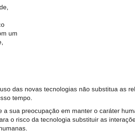
de,
co
com um
e,
so das novas tecnologias não substitua as re
osso tempo.
te a sua preocupação em manter o caráter hum
ara o risco da tecnologia substituir as interaç
 humanas.