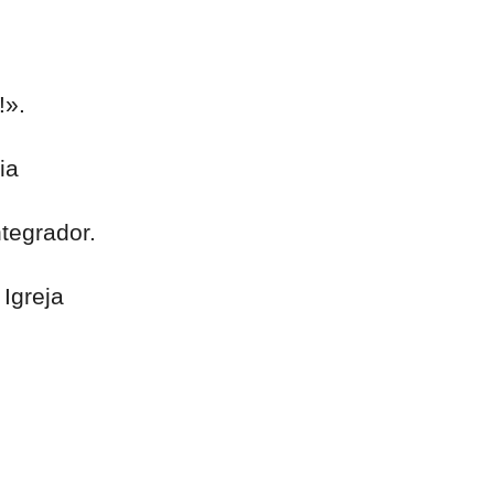
!».
ia
tegrador.
Igreja