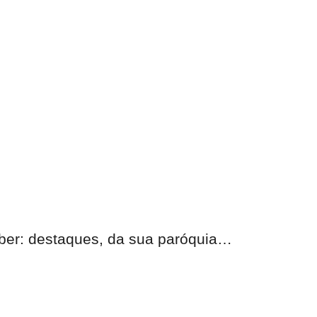
eber:
destaques, da sua paróquia
…