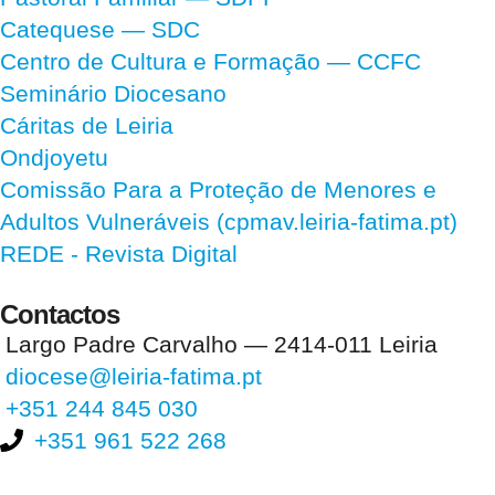
Catequese — SDC
Centro de Cultura e Formação — CCFC
Seminário Diocesano
Cáritas de Leiria
Ondjoyetu
Comissão Para a Proteção de Menores e
Adultos Vulneráveis (cpmav.leiria-fatima.pt)
REDE - Revista Digital
Contactos
Largo Padre Carvalho — 2414-011 Leiria
diocese@leiria-fatima.pt
+351 244 845 030
+351 961 522 268
Nos últimos 30 dias tivemos 394.381 visitas que abriram 589.624
páginas.