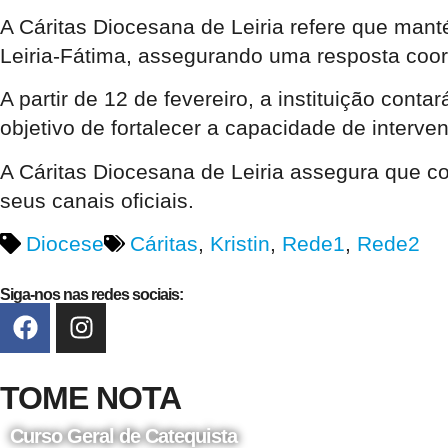
A Cáritas Diocesana de Leiria refere que mant
Leiria-Fátima, assegurando uma resposta coo
A partir de 12 de fevereiro, a instituição con
objetivo de fortalecer a capacidade de inter
A Cáritas Diocesana de Leiria assegura que c
seus canais oficiais.
Diocese
Cáritas
,
Kristin
,
Rede1
,
Rede2
Siga-nos nas redes sociais:
TOME NOTA
Curso Geral de Catequista