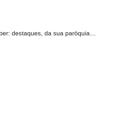
eber:
destaques, da sua paróquia
…