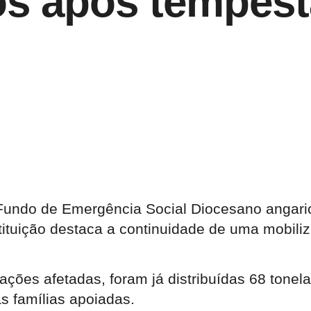
os após tempest
Fundo de Emergência Social Diocesano angariou
tituição destaca a continuidade de uma mobiliza
lações afetadas, foram já distribuídas 68 tone
s famílias apoiadas.