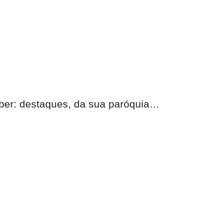
eber: destaques, da sua paróquia…
nas.