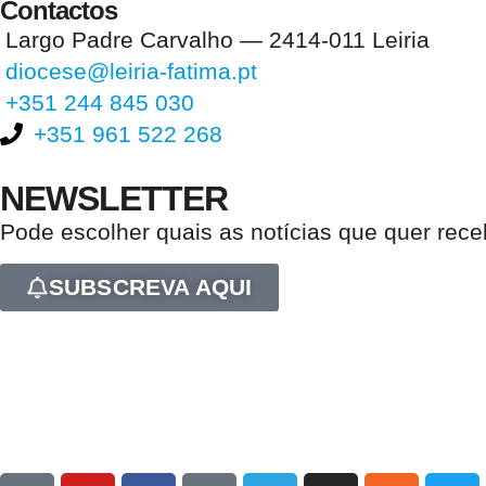
Contactos
Largo Padre Carvalho — 2414-011 Leiria
diocese@leiria-fatima.pt
+351 244 845 030
+351 961 522 268
NEWSLETTER
Pode escolher quais as notícias que quer rec
SUBSCREVA AQUI
Nos últimos 30 dias tivemos 402.608 visitas que abriram 603.372 pági