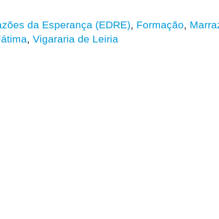
azões da Esperança (EDRE)
,
Formação
,
Marra
Fátima
,
Vigararia de Leiria