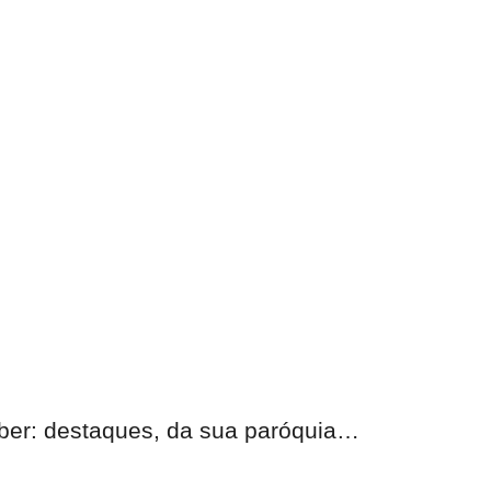
eber:
destaques, da sua paróquia
…