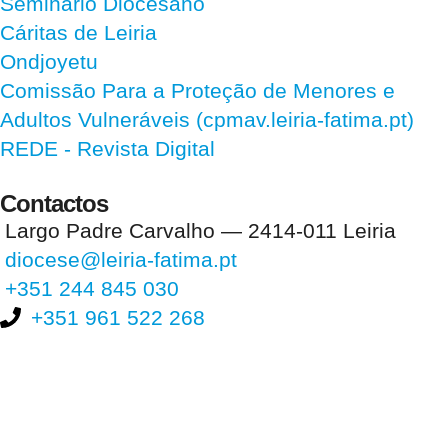
Seminário Diocesano
Cáritas de Leiria
Ondjoyetu
Comissão Para a Proteção de Menores e
Adultos Vulneráveis (cpmav.leiria-fatima.pt)
REDE - Revista Digital
Contactos
Largo Padre Carvalho — 2414-011 Leiria
diocese@leiria-fatima.pt
+351 244 845 030
+351 961 522 268
Nos últimos 30 dias tivemos 399.610 visitas que abriram 599.304
páginas.