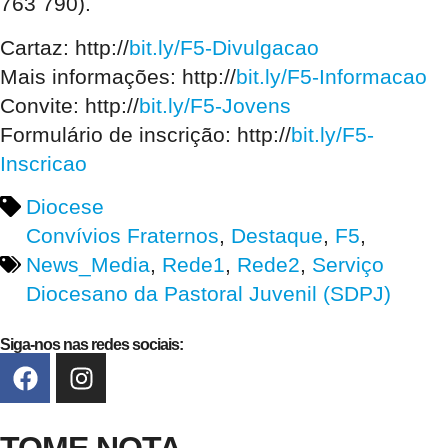
763 790).
Cartaz: http://
bit.ly/F5-Divulgacao
Mais informações: http://
bit.ly/F5-Informacao
Convite: http://
bit.ly/F5-Jovens
Formulário de inscrição: http://
bit.ly/F5-
Inscricao
Diocese
Convívios Fraternos
,
Destaque
,
F5
,
News_Media
,
Rede1
,
Rede2
,
Serviço
Diocesano da Pastoral Juvenil (SDPJ)
Siga-nos nas redes sociais: