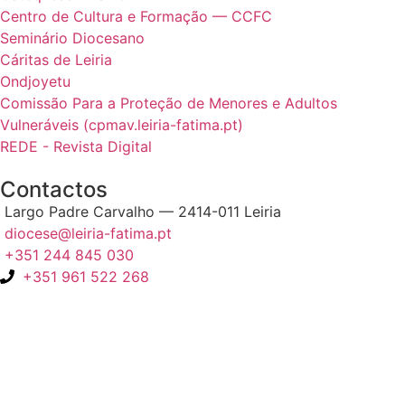
Centro de Cultura e Formação — CCFC
Seminário Diocesano
Cáritas de Leiria
Ondjoyetu
Comissão Para a Proteção de Menores e Adultos
Vulneráveis (cpmav.leiria-fatima.pt)
REDE - Revista Digital
Contactos
Largo Padre Carvalho — 2414-011 Leiria
diocese@leiria-fatima.pt
+351 244 845 030
+351 961 522 268
Nos últimos 30 dias tivemos 403.663 visitas que abriram 602.476
páginas.