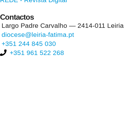
Contactos
Largo Padre Carvalho — 2414-011 Leiria
diocese@leiria-fatima.pt
+351 244 845 030
+351 961 522 268
Nos últimos 30 dias tivemos 397.990 visitas que abriram 597.025
páginas.