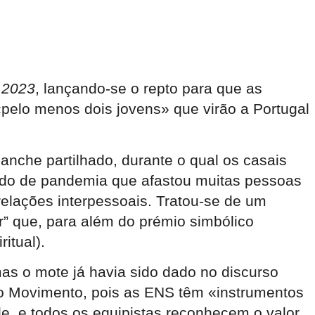
 2023
, lançando-se o repto para que as
«pelo menos dois jovens» que virão a Portugal
anche partilhado, durante o qual os casais
odo de pandemia que afastou muitas pessoas
relações interpessoais. Tratou-se de um
r” que, para além do prémio simbólico
ritual).
as o mote já havia sido dado no discurso
 o Movimento, pois as ENS têm «instrumentos
de, e todos os equipistas reconhecem o valor