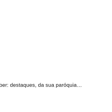
eber:
destaques, da sua paróquia
…