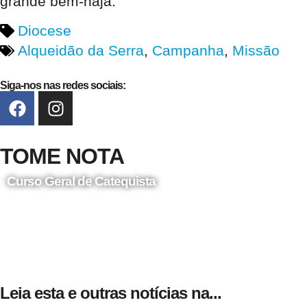
grande bem-haja.
Diocese
Alqueidão da Serra
,
Campanha
,
Missão
Siga-nos nas redes sociais:
TOME NOTA
Curso Geral de Catequista
24 de Agosto
Leia esta e outras notícias na...