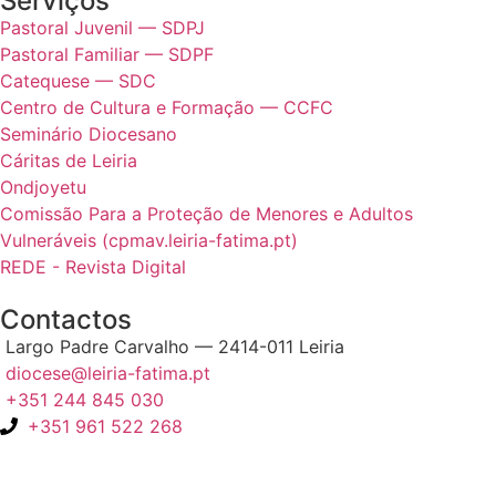
Serviços
Pastoral Juvenil — SDPJ
Pastoral Familiar — SDPF
Catequese — SDC
Centro de Cultura e Formação — CCFC
Seminário Diocesano
Cáritas de Leiria
Ondjoyetu
Comissão Para a Proteção de Menores e Adultos
Vulneráveis (cpmav.leiria-fatima.pt)
REDE - Revista Digital
Contactos
Largo Padre Carvalho — 2414-011 Leiria
diocese@leiria-fatima.pt
+351 244 845 030
+351 961 522 268
Nos últimos 30 dias tivemos 402.395 visitas que abriram 600.534
páginas.