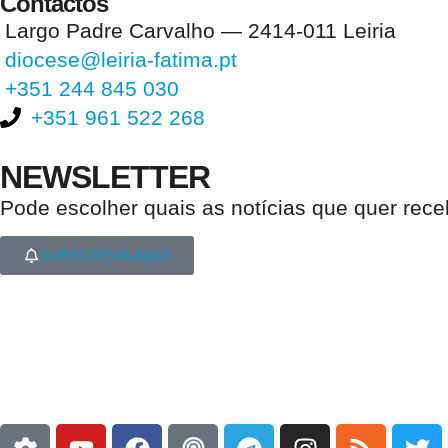
Contactos
Largo Padre Carvalho — 2414-011 Leiria
diocese@leiria-fatima.pt
+351 244 845 030
+351 961 522 268
NEWSLETTER
Pode escolher quais as notícias que quer rec
SUBSCREVA AQUI
Nos últimos 30 dias tivemos 396.297 visitas que abriram 592.220 pági