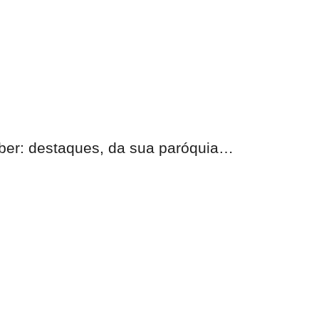
eber: destaques, da sua paróquia…
nas.