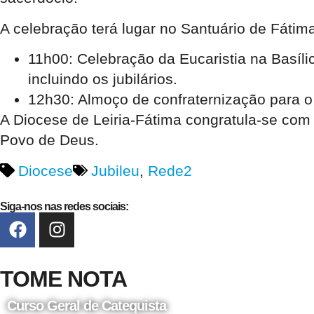
A celebração terá lugar no Santuário de Fátim
11h00
: Celebração da Eucaristia na Basíli
incluindo os jubilários.
12h30
: Almoço de confraternização para 
A Diocese de Leiria-Fátima congratula-se com 
Povo de Deus.
Diocese
Jubileu
,
Rede2
Siga-nos nas redes sociais:
TOME NOTA
Curso Geral de Catequista