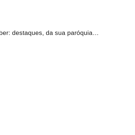
eber:
destaques, da sua paróquia
…