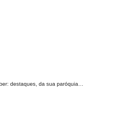
eber:
destaques, da sua paróquia
…