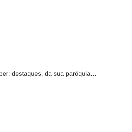
eber:
destaques, da sua paróquia
…