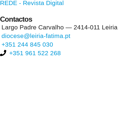
REDE - Revista Digital
Contactos
Largo Padre Carvalho — 2414-011 Leiria
diocese@leiria-fatima.pt
+351 244 845 030
+351 961 522 268
Nos últimos 30 dias tivemos 403.344 visitas que abriram 608.559
páginas.