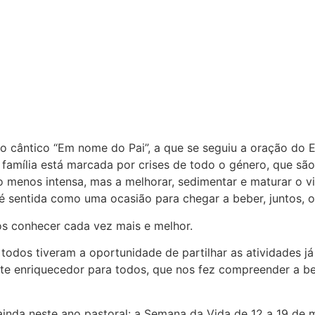
 cântico “Em nome do Pai”, a que se seguiu a oração do E
 família está marcada por crises de todo o género, que sã
ão menos intensa, mas a melhorar, sedimentar e maturar o
é sentida como uma ocasião para chegar a beber, juntos, o
s conhecer cada vez mais e melhor.
todos tiveram a oportunidade de partilhar as atividades j
nte enriquecedor para todos, que nos fez compreender a be
 ainda neste ano pastoral: a Semana da Vida de 12 a 19 de 