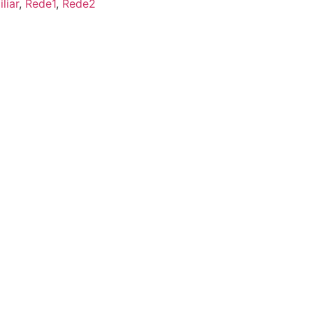
liar
,
Rede1
,
Rede2