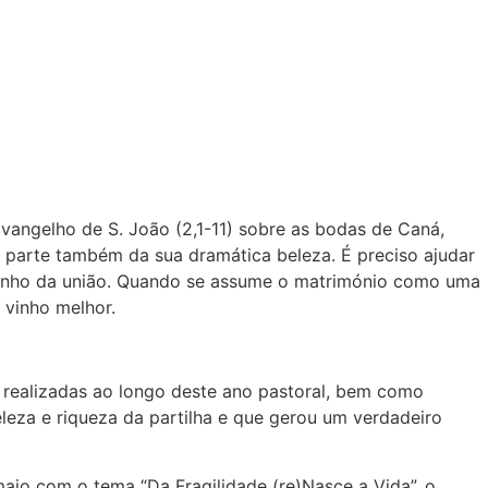
vangelho de S. João (2,1-11) sobre as bodas de Caná,
o parte também da sua dramática beleza. É preciso ajudar
 vinho da união. Quando se assume o matrimónio como uma
 vinho melhor.
á realizadas ao longo deste ano pastoral, bem como
leza e riqueza da partilha e que gerou um verdadeiro
maio com o tema “Da Fragilidade (re)Nasce a Vida”, o