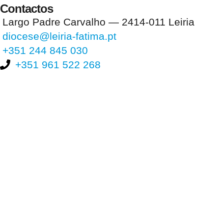
Contactos
Largo Padre Carvalho — 2414-011 Leiria
diocese@leiria-fatima.pt
+351 244 845 030
+351 961 522 268
Nos últimos 30 dias tivemos 400.109 visitas que abriram 597.171
páginas.