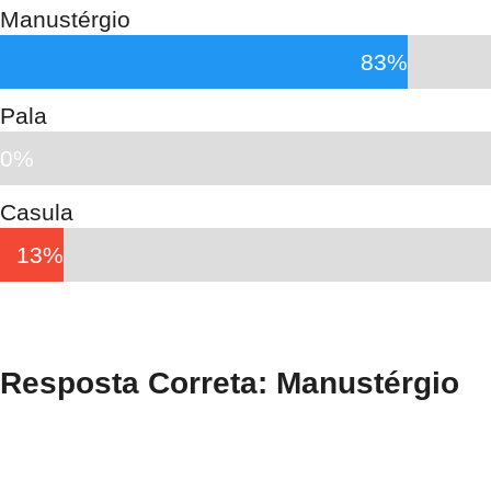
Manustérgio
83%
Pala
0%
Casula
13%
Resposta Correta: Manustérgio