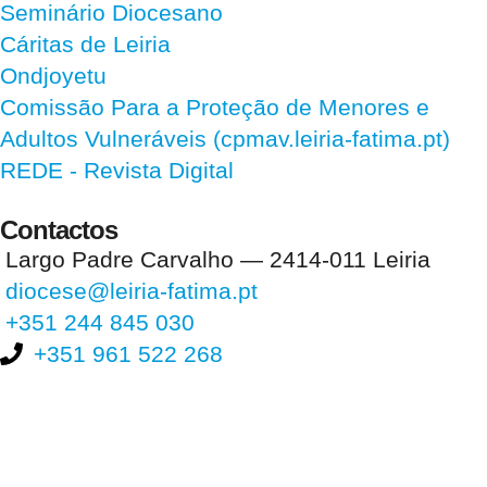
Seminário Diocesano
Cáritas de Leiria
Ondjoyetu
Comissão Para a Proteção de Menores e
Adultos Vulneráveis (cpmav.leiria-fatima.pt)
REDE - Revista Digital
Contactos
Largo Padre Carvalho — 2414-011 Leiria
diocese@leiria-fatima.pt
+351 244 845 030
+351 961 522 268
Nos últimos 30 dias tivemos 404.493 visitas que abriram 606.036
páginas.