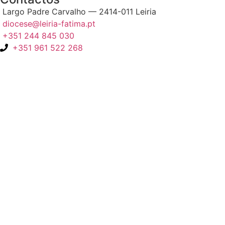
Largo Padre Carvalho — 2414-011 Leiria
diocese@leiria-fatima.pt
+351 244 845 030
+351 961 522 268
Nos últimos 30 dias tivemos 403.408 visitas que abriram 602.085
páginas.