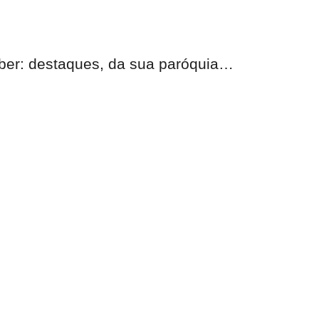
eber:
destaques, da sua paróquia
…