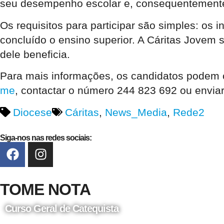
seu desempenho escolar e, consequentemente
Os requisitos para participar são simples: os 
concluído o ensino superior. A Cáritas Jovem 
dele beneficia.
Para mais informações, os candidatos podem co
me
, contactar o número 244 823 692 ou envi
Diocese
Cáritas
,
News_Media
,
Rede2
Siga-nos nas redes sociais:
TOME NOTA
Curso Geral de Catequista
24 de Agosto