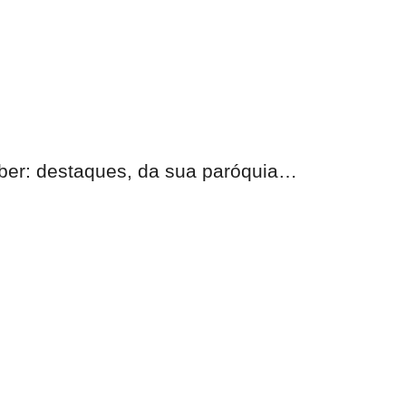
eber: destaques, da sua paróquia…
nas.