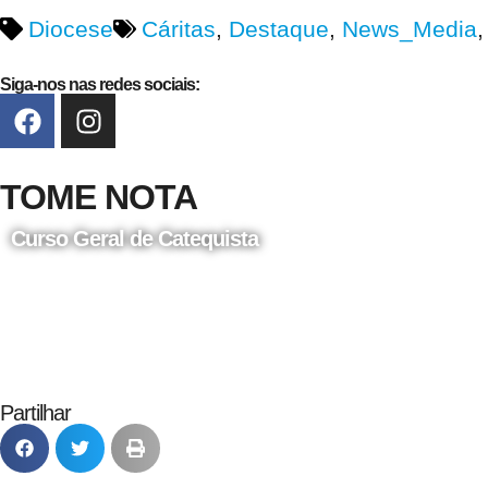
Diocese
Cáritas
,
Destaque
,
News_Media
Siga-nos nas redes sociais:
TOME NOTA
Curso Geral de Catequista
24 de Agosto
Partilhar