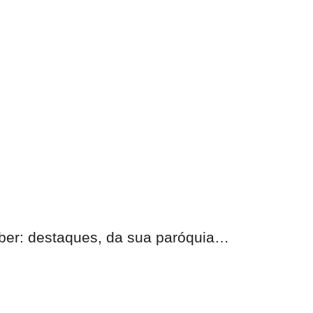
eber:
destaques, da sua paróquia
…