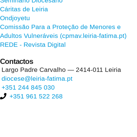
Seminário Diocesano
Cáritas de Leiria
Ondjoyetu
Comissão Para a Proteção de Menores e
Adultos Vulneráveis (cpmav.leiria-fatima.pt)
REDE - Revista Digital
Contactos
Largo Padre Carvalho — 2414-011 Leiria
diocese@leiria-fatima.pt
+351 244 845 030
+351 961 522 268
Nos últimos 30 dias tivemos 394.387 visitas que abriram 589.631
páginas.